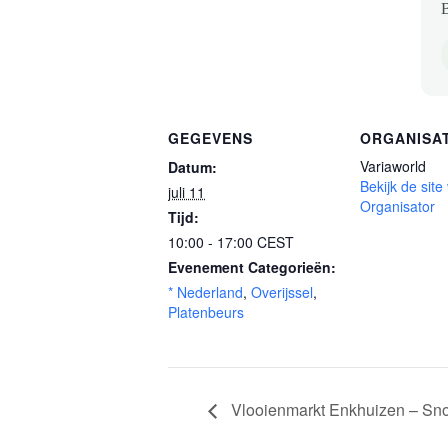
B
GEGEVENS
ORGANISA
Variaworld
Datum:
Bekijk de site
juli 11
Organisator
Tijd:
10:00 - 17:00
CEST
Evenement Categorieën:
* Nederland
,
Overijssel
,
Platenbeurs
Vlooienmarkt Enkhuizen – Snou