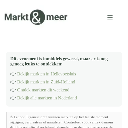
Ga
naar
de
inhoud
Dit evenement is inmiddels geweest, maar er is nog
genoeg leuks te ontdekken:
👉
Bekijk markten in Hellevoetsluis
👉
Bekijk markten in Zuid-Holland
👉
Ontdek markten dit weekend
👉
Bekijk alle markten in Nederland
⚠️ Let op: Organisatoren kunnen markten op het laatste moment
wijzigen, verplaatsen of annuleren. Controleer vóór vertrek daarom
altijd de website of socialmediakanalen van de organisator voor de