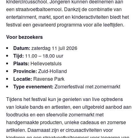
kindercircusschool. Jongeren kunnen deelnemen aan
een straatvoetbaltoernooi. Dankzij de combinatie van
entertainment, markt, sport en kinderactiviteiten biedt het
festival een gevarieerd programma voor alle leeftijden.
Voor bezoekers
Datum:
zaterdag 11 juli 2026
Tijd:
11.00 – 18.00 uur
Plaats:
Hellevoetsluis
Provincie:
Zuid-Holland
Locatie:
Ravense Park
Type evenement:
Zomerfestival met zomermarkt
Tijdens het festival kun je genieten van live optredens
van lokale bands en artiesten, een uitgebreid aanbod aan
foodtrucks en een sfeervolle zomermarkt met
handgemaakte producten, unieke cadeaus en zomerse
artikelen. Daarnaast zijn er circusactiviteiten voor
kinderen en een straatvoetbaltoernooi voor jongeren van