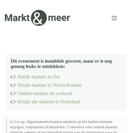
Ga
naar
de
inhoud
Dit evenement is inmiddels geweest, maar er is nog
genoeg leuks te ontdekken:
👉
Bekijk markten in Oss
👉
Bekijk markten in Noord-Brabant
👉
Ontdek markten dit weekend
👉
Bekijk alle markten in Nederland
⚠️ Let op: Organisatoren kunnen markten op het laatste moment
wijzigen, verplaatsen of annuleren. Controleer vóór vertrek daarom
altijd de website of socialmediakanalen van de organisator voor de