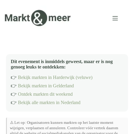
Ga
naar
de
inhoud
Dit evenement is inmiddels geweest, maar er is nog
genoeg leuks te ontdekken:
👉
Bekijk markten in Harderwijk (veluwe)
👉
Bekijk markten in Gelderland
👉
Ontdek markten dit weekend
👉
Bekijk alle markten in Nederland
⚠️ Let op: Organisatoren kunnen markten op het laatste moment
wijzigen, verplaatsen of annuleren. Controleer vóór vertrek daarom
altijd de website of socialmediakanalen van de organisator voor de