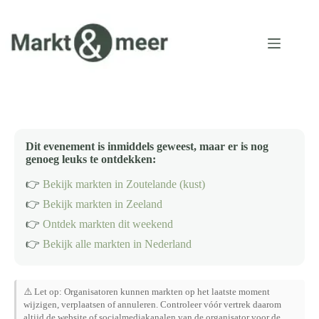
Ga
naar
de
inhoud
Dit evenement is inmiddels geweest, maar er is nog
genoeg leuks te ontdekken:
👉
Bekijk markten in Zoutelande (kust)
👉
Bekijk markten in Zeeland
👉
Ontdek markten dit weekend
👉
Bekijk alle markten in Nederland
⚠️ Let op: Organisatoren kunnen markten op het laatste moment
wijzigen, verplaatsen of annuleren. Controleer vóór vertrek daarom
altijd de website of socialmediakanalen van de organisator voor de