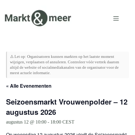
Ga
naar
de
inhoud
⚠️ Let op: Organisatoren kunnen markten op het laatste moment
wijzigen, verplaatsen of annuleren. Controleer vóór vertrek daarom
altijd de website of socialmediakanalen van de organisator voor de
meest actuele informatie.
« Alle Evenementen
Seizoensmarkt Vrouwenpolder – 12
augustus 2026
augustus 12 @ 10:00
-
18:00
CEST
Op woensdag 12 augustus 2026 vindt de Seizoensmarkt