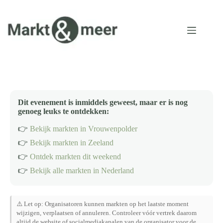
Ga
naar
de
inhoud
Dit evenement is inmiddels geweest, maar er is nog
genoeg leuks te ontdekken:
👉
Bekijk markten in Vrouwenpolder
👉
Bekijk markten in Zeeland
👉
Ontdek markten dit weekend
👉
Bekijk alle markten in Nederland
⚠️ Let op: Organisatoren kunnen markten op het laatste moment
wijzigen, verplaatsen of annuleren. Controleer vóór vertrek daarom
altijd de website of socialmediakanalen van de organisator voor de