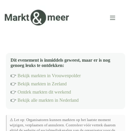
Ga
naar
de
inhoud
Dit evenement is inmiddels geweest, maar er is nog
genoeg leuks te ontdekken:
👉
Bekijk markten in Vrouwenpolder
👉
Bekijk markten in Zeeland
👉
Ontdek markten dit weekend
👉
Bekijk alle markten in Nederland
⚠️ Let op: Organisatoren kunnen markten op het laatste moment
wijzigen, verplaatsen of annuleren. Controleer vóór vertrek daarom
altijd de website of socialmediakanalen van de organisator voor de