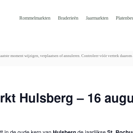
Rommelmarkten
Braderieën
Jaarmarkten
Platenbe
aatste moment wijzigen, verplaatsen of annuleren. Controleer vóór vertrek daarom 
kt Hulsberg – 16 aug
dt in de oude kern van
de jaarlijkse
Hulsberg
St. Rochu