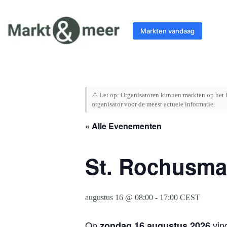
Ga
naar
de
Markten vandaag
inhoud
⚠️ Let op: Organisatoren kunnen markten op het l
organisator voor de meest actuele informatie.
« Alle Evenementen
St. Rochusmar
augustus 16 @ 08:00
-
17:00
CEST
Op
vin
zondag 16 augustus 2026