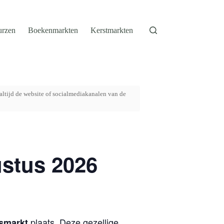
urzen
Boekenmarkten
Kerstmarkten
altijd de website of socialmediakanalen van de
ustus 2026
plaats. Deze gezellige
smarkt