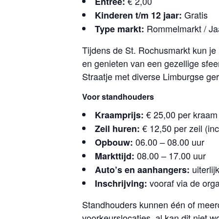
€ 2,00
Entree:
Gratis
Kinderen t/m 12 jaar:
Rommelmarkt / Ja
Type markt:
Tijdens de St. Rochusmarkt kun je
en genieten van een gezellige sfeer
Straatje met diverse Limburgse ger
Voor standhouders
€ 25,00 per kraam
Kraamprijs:
€ 12,50 per zeil (inc
Zeil huren:
06.00 – 08.00 uur
Opbouw:
08.00 – 17.00 uur
Markttijd:
uiterli
Auto’s en aanhangers:
vooraf via de orga
Inschrijving:
Standhouders kunnen één of meerde
voorkeurslocaties, al kan dit nie