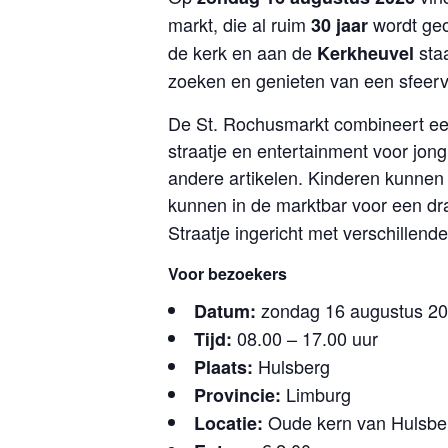
markt, die al ruim
wordt geo
30 jaar
de kerk en aan de
sta
Kerkheuvel
zoeken en genieten van een sfeervo
De St. Rochusmarkt combineert ee
straatje en entertainment voor jon
andere artikelen. Kinderen kunnen 
kunnen in de marktbar voor een dra
Straatje ingericht met verschillend
Voor bezoekers
zondag 16 augustus 2
Datum:
08.00 – 17.00 uur
Tijd:
Hulsberg
Plaats:
Limburg
Provincie:
Oude kern van Hulsber
Locatie: