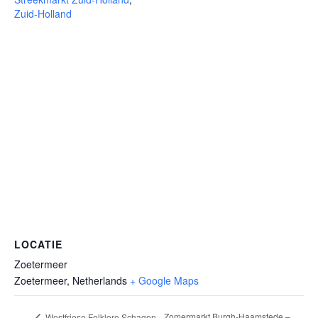
Zuid-Holland
LOCATIE
Zoetermeer
Zoetermeer
,
Netherlands
+ Google Maps
Zomermarkt Burgh-Haamstede –
Westfriese Folklore Schagen