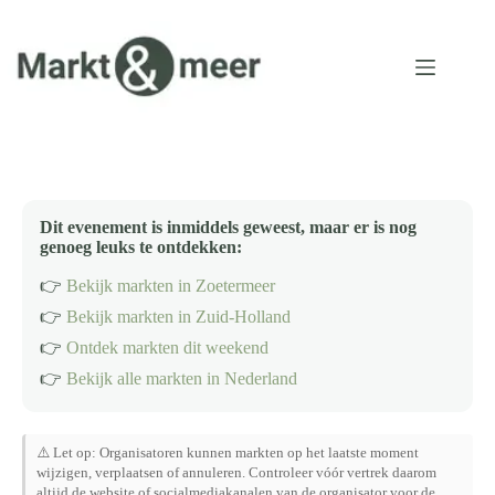
Ga
naar
de
inhoud
Dit evenement is inmiddels geweest, maar er is nog
genoeg leuks te ontdekken:
👉
Bekijk markten in Zoetermeer
👉
Bekijk markten in Zuid-Holland
👉
Ontdek markten dit weekend
👉
Bekijk alle markten in Nederland
⚠️ Let op: Organisatoren kunnen markten op het laatste moment
wijzigen, verplaatsen of annuleren. Controleer vóór vertrek daarom
altijd de website of socialmediakanalen van de organisator voor de