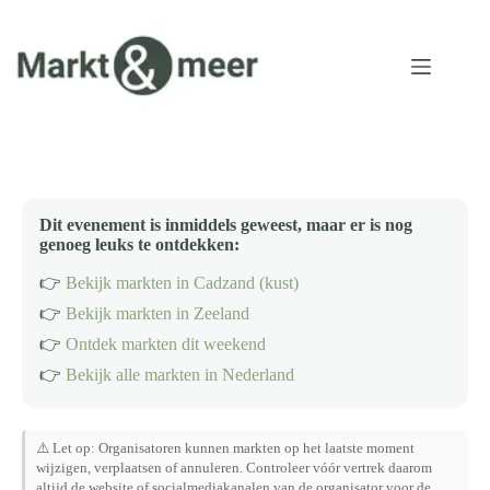
Ga
naar
de
inhoud
Dit evenement is inmiddels geweest, maar er is nog
genoeg leuks te ontdekken:
👉
Bekijk markten in Cadzand (kust)
👉
Bekijk markten in Zeeland
👉
Ontdek markten dit weekend
👉
Bekijk alle markten in Nederland
⚠️ Let op: Organisatoren kunnen markten op het laatste moment
wijzigen, verplaatsen of annuleren. Controleer vóór vertrek daarom
altijd de website of socialmediakanalen van de organisator voor de