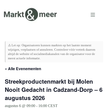
Ga
naar
de
inhoud
⚠️ Let op: Organisatoren kunnen markten op het laatste moment
wijzigen, verplaatsen of annuleren. Controleer vóór vertrek daarom
altijd de website of socialmediakanalen van de organisator voor de
meest actuele informatie.
« Alle Evenementen
Streekproductenmarkt bij Molen
Nooit Gedacht in Cadzand-Dorp – 6
augustus 2026
augustus 6 @ 09:00
-
16:00
CEST