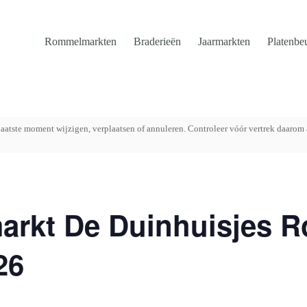
Rommelmarkten
Braderieën
Jaarmarkten
Platenbe
aatste moment wijzigen, verplaatsen of annuleren. Controleer vóór vertrek daarom 
rkt De Duinhuisjes R
26