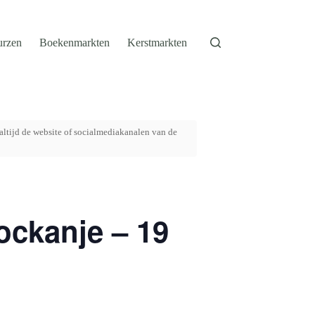
urzen
Boekenmarkten
Kerstmarkten
altijd de website of socialmediakanalen van de
ockanje – 19