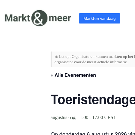
Ga
naar
de
Markten vandaag
inhoud
⚠️ Let op: Organisatoren kunnen markten op het l
organisator voor de meest actuele informatie.
« Alle Evenementen
Toeristendage
augustus 6 @ 11:00
-
17:00
CEST
Op donderdag 6 augustus 2026 vind