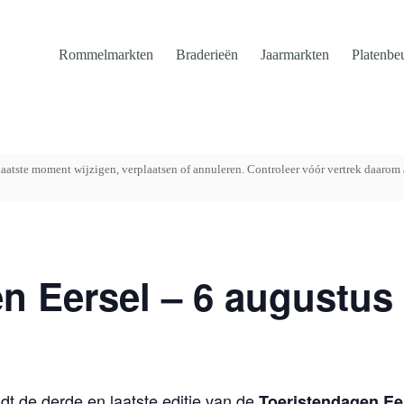
Rommelmarkten
Braderieën
Jaarmarkten
Platenbe
aatste moment wijzigen, verplaatsen of annuleren. Controleer vóór vertrek daarom 
n Eersel – 6 augustus
t de derde en laatste editie van de
Toeristendagen Ee