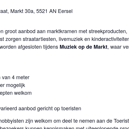
raat, Markt 30a, 5521 AN Eersel
n groot aanbod aan marktkramen met streekproducten,
t zorgen straatartiesten, livemuziek en kinderactiviteite
 worden afgesloten tijdens
, waar ve
Muziek op de Markt
m van 4 meter
er mogelijk
cepten welkom
varieerd aanbod gericht op toeristen
bbyisten zijn welkom om deel te nemen aan de Toeriste
 bezoekers kunnen kennismaken met uiteenlopende pro