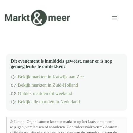
Ga
naar
de
inhoud
Dit evenement is inmiddels geweest, maar er is nog
genoeg leuks te ontdekken:
👉
Bekijk markten in Katwijk aan Zee
👉
Bekijk markten in Zuid-Holland
👉
Ontdek markten dit weekend
👉
Bekijk alle markten in Nederland
⚠️ Let op: Organisatoren kunnen markten op het laatste moment
wijzigen, verplaatsen of annuleren. Controleer vóór vertrek daarom
altijd de website of socialmediakanalen van de organisator voor de