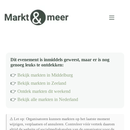
Ga
naar
de
inhoud
Dit evenement is inmiddels geweest, maar er is nog
genoeg leuks te ontdekken:
👉
Bekijk markten in Middelburg
👉
Bekijk markten in Zeeland
👉
Ontdek markten dit weekend
👉
Bekijk alle markten in Nederland
⚠️ Let op: Organisatoren kunnen markten op het laatste moment
wijzigen, verplaatsen of annuleren. Controleer vóór vertrek daarom
altijd de website of socialmediakanalen van de organisator voor de