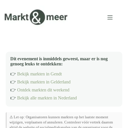
Ga
naar
de
inhoud
Dit evenement is inmiddels geweest, maar er is nog
genoeg leuks te ontdekken:
👉
Bekijk markten in Gendt
👉
Bekijk markten in Gelderland
👉
Ontdek markten dit weekend
👉
Bekijk alle markten in Nederland
⚠️ Let op: Organisatoren kunnen markten op het laatste moment
wijzigen, verplaatsen of annuleren. Controleer vóór vertrek daarom
altijd de website of socialmediakanalen van de organisator voor de