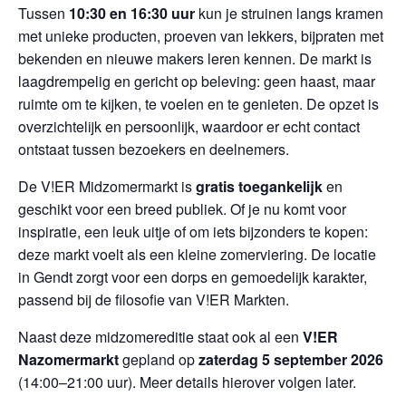
Tussen
10:30 en 16:30 uur
kun je struinen langs kramen
met unieke producten, proeven van lekkers, bijpraten met
bekenden en nieuwe makers leren kennen. De markt is
laagdrempelig en gericht op beleving: geen haast, maar
ruimte om te kijken, te voelen en te genieten. De opzet is
overzichtelijk en persoonlijk, waardoor er echt contact
ontstaat tussen bezoekers en deelnemers.
De V!ER Midzomermarkt is
gratis toegankelijk
en
geschikt voor een breed publiek. Of je nu komt voor
inspiratie, een leuk uitje of om iets bijzonders te kopen:
deze markt voelt als een kleine zomerviering. De locatie
in Gendt zorgt voor een dorps en gemoedelijk karakter,
passend bij de filosofie van V!ER Markten.
Naast deze midzomereditie staat ook al een
V!ER
Nazomermarkt
gepland op
zaterdag 5 september 2026
(14:00–21:00 uur). Meer details hierover volgen later.