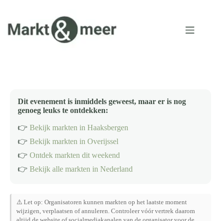
Ga
naar
de
inhoud
Dit evenement is inmiddels geweest, maar er is nog
genoeg leuks te ontdekken:
👉
Bekijk markten in Haaksbergen
👉
Bekijk markten in Overijssel
👉
Ontdek markten dit weekend
👉
Bekijk alle markten in Nederland
⚠️ Let op: Organisatoren kunnen markten op het laatste moment
wijzigen, verplaatsen of annuleren. Controleer vóór vertrek daarom
altijd de website of socialmediakanalen van de organisator voor de