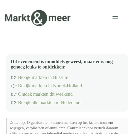
Ga
naar
de
inhoud
Dit evenement is inmiddels geweest, maar er is nog
genoeg leuks te ontdekken:
👉
Bekijk markten in Bussum
👉
Bekijk markten in Noord-Holland
👉
Ontdek markten dit weekend
👉
Bekijk alle markten in Nederland
⚠️ Let op: Organisatoren kunnen markten op het laatste moment
wijzigen, verplaatsen of annuleren. Controleer vóór vertrek daarom
altijd de website of socialmediakanalen van de organisator voor de