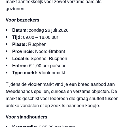
markt aantrekkelijk voor zowel verzamelaars als
gezinnen.
Voor bezoekers
Datum:
zondag 26 juli 2026
Tijd:
09.00 – 16.00 uur
Plaats:
Rucphen
Provincie:
Noord-Brabant
Locatie:
Sporthei Rucphen
Entree:
€ 1,00 per persoon
Type markt:
Vlooienmarkt
Tijdens de vlooienmarkt vind je een breed aanbod aan
tweedehands spullen, curiosa en verzamelobjecten. De
markt is geschikt voor iedereen die graag snuffelt tussen
unieke vondsten of op zoek is naar een koopje.
Voor standhouders
Kraamprijs:
€ 35,00 per kraam