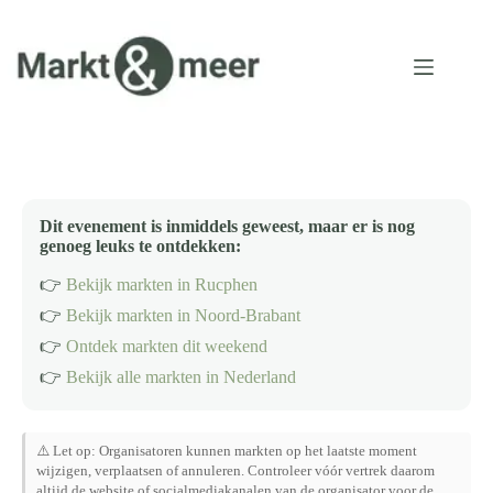
Ga
naar
de
inhoud
Dit evenement is inmiddels geweest, maar er is nog
genoeg leuks te ontdekken:
👉
Bekijk markten in Rucphen
👉
Bekijk markten in Noord-Brabant
👉
Ontdek markten dit weekend
👉
Bekijk alle markten in Nederland
⚠️ Let op: Organisatoren kunnen markten op het laatste moment
wijzigen, verplaatsen of annuleren. Controleer vóór vertrek daarom
altijd de website of socialmediakanalen van de organisator voor de