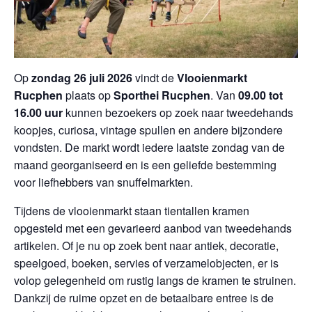
Op
zondag 26 juli 2026
vindt de
Vlooienmarkt
Rucphen
plaats op
Sporthei Rucphen
. Van
09.00 tot
16.00 uur
kunnen bezoekers op zoek naar tweedehands
koopjes, curiosa, vintage spullen en andere bijzondere
vondsten. De markt wordt iedere laatste zondag van de
maand georganiseerd en is een geliefde bestemming
voor liefhebbers van snuffelmarkten.
Tijdens de vlooienmarkt staan tientallen kramen
opgesteld met een gevarieerd aanbod van tweedehands
artikelen. Of je nu op zoek bent naar antiek, decoratie,
speelgoed, boeken, servies of verzamelobjecten, er is
volop gelegenheid om rustig langs de kramen te struinen.
Dankzij de ruime opzet en de betaalbare entree is de