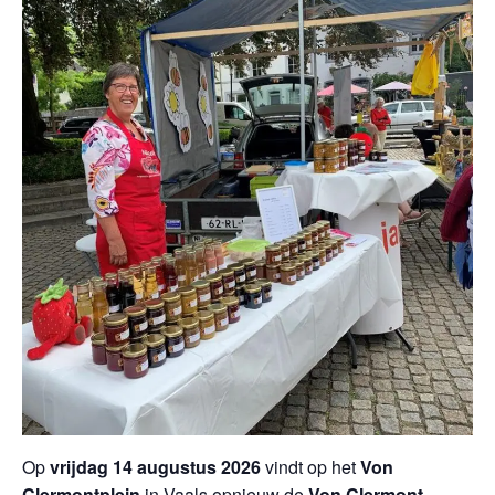
Op
vrijdag 14 augustus 2026
vindt op het
Von
Clermontplein
in Vaals opnieuw de
Von Clermont