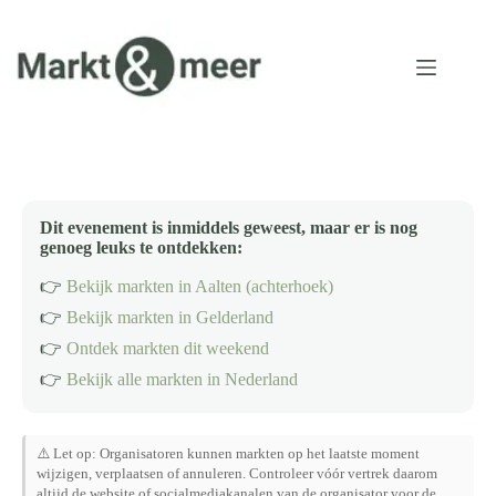
Ga
naar
de
inhoud
Dit evenement is inmiddels geweest, maar er is nog
genoeg leuks te ontdekken:
👉
Bekijk markten in Aalten (achterhoek)
👉
Bekijk markten in Gelderland
👉
Ontdek markten dit weekend
👉
Bekijk alle markten in Nederland
⚠️ Let op: Organisatoren kunnen markten op het laatste moment
wijzigen, verplaatsen of annuleren. Controleer vóór vertrek daarom
altijd de website of socialmediakanalen van de organisator voor de