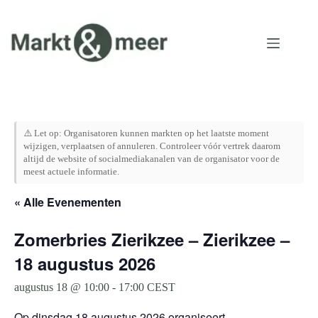
Ga
naar
de
inhoud
⚠️ Let op: Organisatoren kunnen markten op het laatste moment
wijzigen, verplaatsen of annuleren. Controleer vóór vertrek daarom
altijd de website of socialmediakanalen van de organisator voor de
meest actuele informatie.
« Alle Evenementen
Zomerbries Zierikzee – Zierikzee –
18 augustus 2026
augustus 18 @ 10:00
-
17:00
CEST
Op dinsdag 18 augustus 2026 organiseert