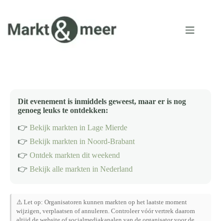
Ga
naar
de
inhoud
Dit evenement is inmiddels geweest, maar er is nog
genoeg leuks te ontdekken:
👉
Bekijk markten in Lage Mierde
👉
Bekijk markten in Noord-Brabant
👉
Ontdek markten dit weekend
👉
Bekijk alle markten in Nederland
⚠️ Let op: Organisatoren kunnen markten op het laatste moment
wijzigen, verplaatsen of annuleren. Controleer vóór vertrek daarom
altijd de website of socialmediakanalen van de organisator voor de