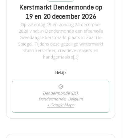
Kerstmarkt Dendermonde op
19 en 20 december 2026
Op zaterdag 19 en zondag 20 december
2026 vindt in Dendermonde een sfeervolle
tweedaagse kerstmarkt plaats in Zaal De
Spiegel. Tijdens deze gezellige wintermarkt
staan kerstsfeer, creatieve makers en
handgemaakte[...]
Bekijk
Dendermonde (BE),
Dendermonde
,
Belgium
+ Google Maps