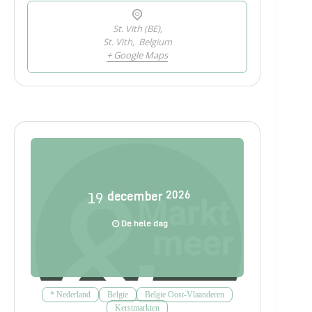
St. Vith (BE),
St. Vith
,
Belgium
+ Google Maps
19
december
2026
De hele dag
* Nederland
Belgie
Belgie Oost-Vlaanderen
Kerstmarkten