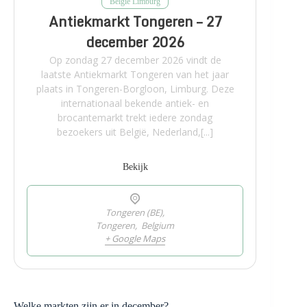
Belgie Limburg
Antiekmarkt Tongeren – 27
december 2026
Op zondag 27 december 2026 vindt de
laatste Antiekmarkt Tongeren van het jaar
plaats in Tongeren-Borgloon, Limburg. Deze
internationaal bekende antiek- en
brocantemarkt trekt iedere zondag
bezoekers uit België, Nederland,[...]
Bekijk
Tongeren (BE),
Tongeren
,
Belgium
+ Google Maps
Welke markten zijn er in december?