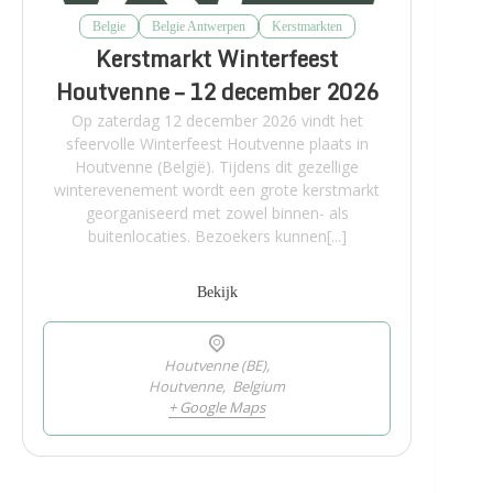
Belgie
Belgie Antwerpen
Kerstmarkten
Kerstmarkt Winterfeest
Houtvenne – 12 december 2026
Op zaterdag 12 december 2026 vindt het
sfeervolle Winterfeest Houtvenne plaats in
Houtvenne (België). Tijdens dit gezellige
winterevenement wordt een grote kerstmarkt
georganiseerd met zowel binnen- als
buitenlocaties. Bezoekers kunnen[...]
Bekijk
Houtvenne (BE),
Houtvenne
,
Belgium
+ Google Maps