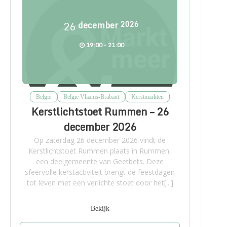
26
december
2026
19:00 - 21:00
Belgie
Belgie Vlaams-Brabant
Kerstmarkten
Kerstlichtstoet Rummen – 26
december 2026
Op zaterdag 26 december 2026 vindt de
Kerstlichtstoet Rummen plaats in Rummen,
een deelgemeente van Geetbets. Deze
sfeervolle kerstactiviteit brengt de feestdagen
tot leven met een verlichte stoet door het[...]
Bekijk