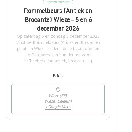
Rommelmarkten
Rommelbeurs (Antiek en
Brocante) Wieze – 5 en 6
december 2026
Op zaterdag 5 en zondag 6 december 2026
vindt de Rommelbeurs (Antiek en Brocante)
plaats in Wieze. Tijdens deze beurs openen
de Oktoberhallen hun deuren voor
liefhebbers van antiek, brocante,[...]
Bekijk
Wieze (BE),
Wieze
,
Belgium
+ Google Maps