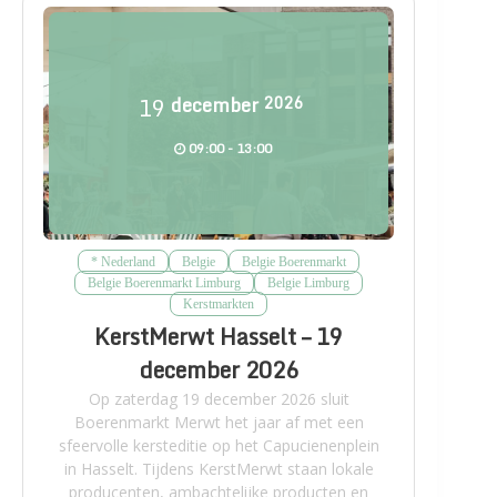
19
december
2026
09:00 - 13:00
* Nederland
Belgie
Belgie Boerenmarkt
Belgie Boerenmarkt Limburg
Belgie Limburg
Kerstmarkten
KerstMerwt Hasselt – 19
december 2026
Op zaterdag 19 december 2026 sluit
Boerenmarkt Merwt het jaar af met een
sfeervolle kersteditie op het Capucienenplein
in Hasselt. Tijdens KerstMerwt staan lokale
producenten, ambachtelijke producten en