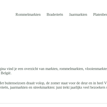
Rommelmarkten
Braderieën
Jaarmarkten
Platenbe
gina vind je een overzicht van markten, rommelmarkten, vlooienmarkte
 België.
Het buitenseizoen draait volop, de zomer staat voor de deur en in heel
ën, jaarmarkten en streekmarkten: juni trekt jaarlijks veel bezoekers 