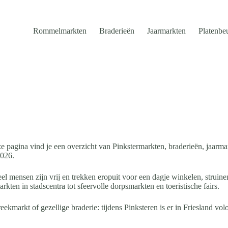
Rommelmarkten
Braderieën
Jaarmarkten
Platenbe
e pagina vind je een overzicht van Pinkstermarkten, braderieën, jaarm
2026.
eel mensen zijn vrij en trekken eropuit voor een dagje winkelen, struine
ten in stadscentra tot sfeervolle dorpsmarkten en toeristische fairs.
ekmarkt of gezellige braderie: tijdens Pinksteren is er in Friesland vol