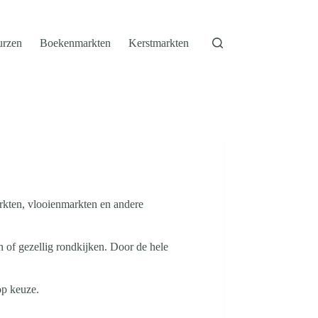
urzen
Boekenmarkten
Kerstmarkten
arkten, vlooienmarkten en andere
n of gezellig rondkijken. Door de hele
op keuze.