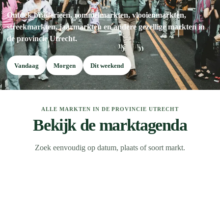
Ontdek braderieën, rommelmarkten, vlooienmarkten,
streekmarkten, jaarmarkten en andere gezellige markten in
de provincie Utrecht.
Vandaag
Morgen
Dit weekend
ALLE MARKTEN IN DE PROVINCIE UTRECHT
Bekijk de marktagenda
Zoek eenvoudig op datum, plaats of soort markt.