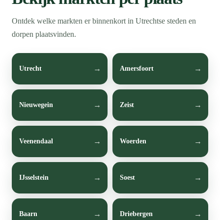
Ontdek welke markten er binnenkort in Utrechtse steden en
dorpen plaatsvinden.
Utrecht
Amersfoort
Nieuwegein
Zeist
Veenendaal
Woerden
IJsselstein
Soest
Baarn
Driebergen