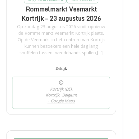
Rommelmarkt Veemarkt
Kortrijk – 23 augustus 2026
Op zondag 23 augustus 2026 vindt opnieuw
de Rommelmarkt Veemarkt Kortrijk plaats.
Op de Veemarkt in het centrum van Kortrijk
kunnen bezoekers een hele dag lang
snuffelen tussen tweedehands spullen,[...]
Bekijk
Kortrijk (BE),
Kortrijk
,
Belgium
+ Google Maps