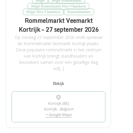
Belgie
Belgie Rommelmarkt
Belgie Rommelmarkt West-Vlaanderen
Belgie West-Vlaanderen
Rommelmarkten
Rommelmarkt Veemarkt
Kortrijk – 27 september 2026
Op zondag 27 september 2026 vindt opnieuw
de Rommelmarkt Veemarkt Kortrijk plaats.
Deze populaire rommelmarkt in het centrum
van Kortrijk brengt standhouders en
bezoekers samen voor een gezellige dag
vol[...]
Bekijk
Kortrijk (BE),
Kortrijk
,
Belgium
+ Google Maps