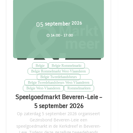
05
september
2026
14:00 - 17:00
Belgie
Belgie Rommelmarkt
Belgie Rommelmarkt West-Vlaanderen
Belgie Tweedehandsbeurs
Belgie Tweedehandsbeurs West-Vlaanderen
Belgie West-Vlaanderen
Rommelmarkten
Speelgoedmarkt Beveren-Leie –
5 september 2026
Op zaterdag 5 september 2026 organiseert
Gezinsbond Beveren-Leie een
speelgoedmarkt in de Kerkdreef in Beveren-
Leie. Tijdens deze gezellige tweedehands