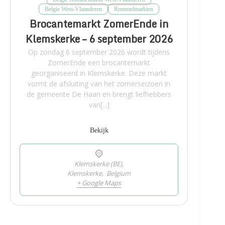
Belgie West-Vlaanderen
Rommelmarkten
Brocantemarkt ZomerEnde in
Klemskerke – 6 september 2026
Op zondag 6 september 2026 wordt tijdens
ZomerEnde een brocantemarkt
georganiseerd in Klemskerke. Deze markt
vormt de afsluiting van het zomerseizoen in
de gemeente De Haan en brengt liefhebbers
van[...]
Bekijk
Klemskerke (BE),
Klemskerke
,
Belgium
+ Google Maps