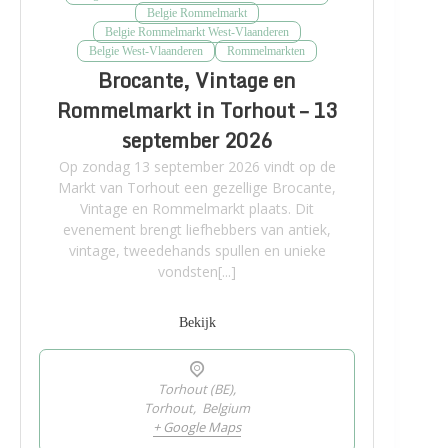
Belgie Rommelmarkt
Belgie Rommelmarkt West-Vlaanderen
Belgie West-Vlaanderen
Rommelmarkten
Brocante, Vintage en
Rommelmarkt in Torhout – 13
september 2026
Op zondag 13 september 2026 vindt op de
Markt van Torhout een gezellige Brocante,
Vintage en Rommelmarkt plaats. Dit
evenement brengt liefhebbers van antiek,
vintage, tweedehands spullen en unieke
vondsten[...]
Bekijk
Torhout (BE),
Torhout
,
Belgium
+ Google Maps