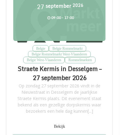
27
september
2026
09:00 - 17:00
Belgie
Belgie Rommelmarkt
Belgie Rommelmarkt West-Vlaanderen
Belgie West-Vlaanderen
Rommelmarkten
Straete Kermis in Desselgem –
27 september 2026
Op zondag 27 september 2026 vindt in de
Nieuwstraat in Desselgem de jaarlijkse
Straete Kermis plaats. Dit evenement staat
bekend als een gezellige dorpskermis waar
bezoekers een hele dag kunnen[...]
Bekijk