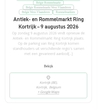
Belgie Rommelmarkt
Belgie Rommelmarkt West-Vlaanderen
Belgie West-Vlaanderen
Rommelmarkten
Antiek- en Rommelmarkt Ring
Kortrijk – 9 augustus 2026
Op zondag 9 augustus 2026 vindt opnieuw de
Antiek- en Rommelmarkt Ring Kortrijk plaats.
Op de parking van Ring Kortrijk komen
standhouders uit verschillende regio's samen
met een gevarieerd aanbod[...]
Bekijk
Kortrijk (BE),
Kortrijk
,
Belgium
+ Google Maps