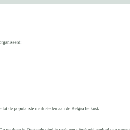
organiseerd:
 tot de populairste marktsteden aan de Belgische kust.
p markten in Oostende vind je vaak een uitgebreid aanbod van groenten,