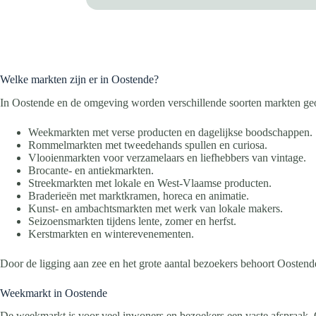
Welke markten zijn er in Oostende?
In Oostende en de omgeving worden verschillende soorten markten ge
Weekmarkten met verse producten en dagelijkse boodschappen.
Rommelmarkten met tweedehands spullen en curiosa.
Vlooienmarkten voor verzamelaars en liefhebbers van vintage.
Brocante- en antiekmarkten.
Streekmarkten met lokale en West-Vlaamse producten.
Braderieën met marktkramen, horeca en animatie.
Kunst- en ambachtsmarkten met werk van lokale makers.
Seizoensmarkten tijdens lente, zomer en herfst.
Kerstmarkten en winterevenementen.
Door de ligging aan zee en het grote aantal bezoekers behoort Oostende
Weekmarkt in Oostende
De weekmarkt is voor veel inwoners en bezoekers een vaste afspraak. O