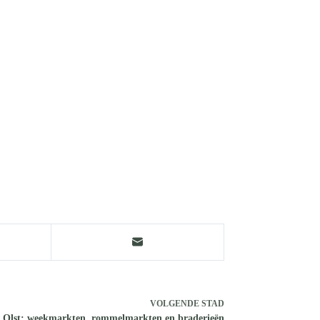
VOLGENDE
STAD
 Olst: weekmarkten, rommelmarkten en braderieën