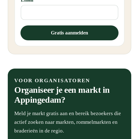
m
a
i
l
*
Gratis aanmelden
*
VOOR ORGANISATOREN
Organiseer je een markt in
Appingedam?
Meld je markt gratis aan en bereik bezoekers die
actief zoeken naar markten, rommelmarkten en
braderieën in de regio.