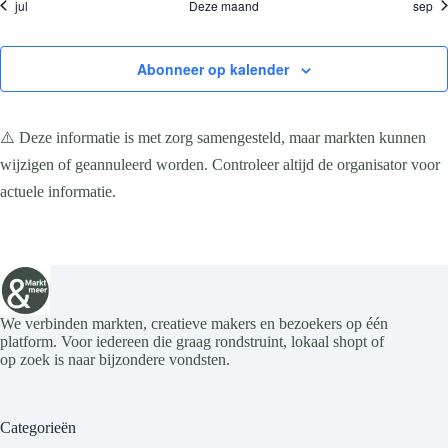
jul
Deze maand
sep
e
e
e
e
e
e
n
a
n
n
n
n
n
n
v
i
Abonneer op kalender
g
a
t
i
⚠️ Deze informatie is met zorg samengesteld, maar markten kunnen
e
wijzigen of geannuleerd worden. Controleer altijd de organisator voor
actuele informatie.
We verbinden markten, creatieve makers en bezoekers op één
platform. Voor iedereen die graag rondstruint, lokaal shopt of
op zoek is naar bijzondere vondsten.
Categorieën