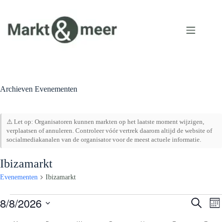
Ga
naar
de
inhoud
Archieven
Evenementen
⚠️ Let op: Organisatoren kunnen markten op het laatste moment wijzigen,
verplaatsen of annuleren. Controleer vóór vertrek daarom altijd de website of
socialmediakanalen van de organisator voor de meest actuele informatie.
Ibizamarkt
Evenementen
Ibizamarkt
Evenementen
8/8/2026
E
E
Z
M
v
v
o
S
a
e
e
e