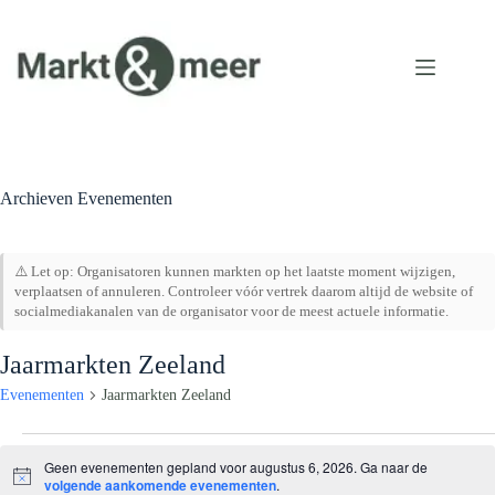
Ga
naar
de
inhoud
Archieven
Evenementen
⚠️ Let op: Organisatoren kunnen markten op het laatste moment wijzigen,
verplaatsen of annuleren. Controleer vóór vertrek daarom altijd de website of
socialmediakanalen van de organisator voor de meest actuele informatie.
Jaarmarkten Zeeland
Evenementen
Jaarmarkten Zeeland
Evenementen
in
Geen evenementen gepland voor augustus 6, 2026. Ga naar de
augustus
B
volgende aankomende evenementen
.