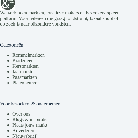
g
a
e
t
v
i
We verbinden markten, creatieve makers en bezoekers op één
e
e
platform. Voor iedereen die graag rondstruint, lokaal shopt of
n
op zoek is naar bijzondere vondsten.
n
a
v
Categorieën
i
g
Rommelmarkten
a
Braderieën
t
Kerstmarkten
i
Jaarmarkten
e
Paasmarkten
Platenbeurzen
Voor bezoekers & ondernemers
Over ons
Blogs & inspiratie
Plaats jouw markt
Adverteren
Nieuwsbrief