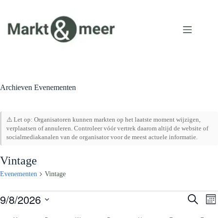
Ga
naar
de
inhoud
Archieven
Evenementen
⚠️ Let op: Organisatoren kunnen markten op het laatste moment wijzigen,
verplaatsen of annuleren. Controleer vóór vertrek daarom altijd de website of
socialmediakanalen van de organisator voor de meest actuele informatie.
Vintage
Evenementen
Vintage
Evenementen
9/8/2026
E
E
Z
M
v
v
o
S
a
e
e
e