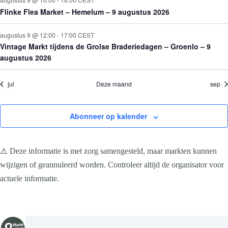
e
e
e
e
e
e
e
n
Flinke Flea Market – Hemelum – 9 augustus 2026
a
n
n
n
n
n
n
n
v
i
augustus 9 @ 12:00
-
17:00
CEST
g
Vintage Markt tijdens de Grolse Braderiedagen – Groenlo – 9
a
augustus 2026
t
i
e
jul
Deze maand
sep
Abonneer op kalender
⚠️ Deze informatie is met zorg samengesteld, maar markten kunnen
wijzigen of geannuleerd worden. Controleer altijd de organisator voor
actuele informatie.