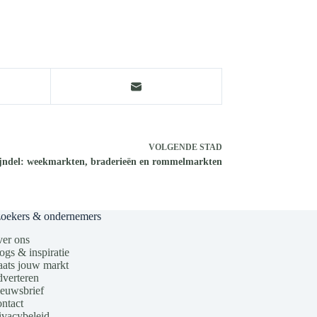
VOLGENDE
STAD
jndel: weekmarkten, braderieën en rommelmarkten
zoekers & ondernemers
er ons
ogs & inspiratie
aats jouw markt
verteren
euwsbrief
ntact
ivacybeleid