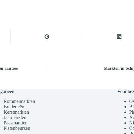
n aan zee
Markten in Schi
gorieën
Voor be
Rommelmarkten
Ov
Braderieën
Bl
Kerstmarkten
Pl
Jaarmarkten
Ad
Paasmarkten
Ni
Platenbeurzen
Co
Pr