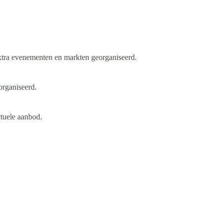
xtra evenementen en markten georganiseerd.
organiseerd.
ctuele aanbod.
.