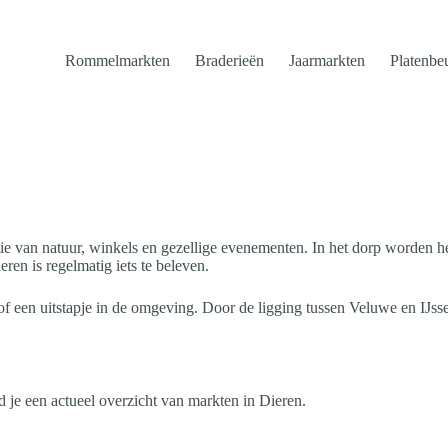
Rommelmarkten
Braderieën
Jaarmarkten
Platenbe
e van natuur, winkels en gezellige evenementen. In het dorp worden he
en is regelmatig iets te beleven.
een uitstapje in de omgeving. Door de ligging tussen Veluwe en IJssel t
 je een actueel overzicht van markten in Dieren.