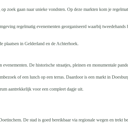
 op zoek gaan naar unieke vondsten. Op deze markten kom je regelmatig
omgeving regelmatig evenementen georganiseerd waarbij tweedehands han
de plaatsen in Gelderland en de Achterhoek.
 evenementen. De historische straatjes, pleinen en monumentale panden
ezoek of een lunch op een terras. Daardoor is een markt in Doesburg
rum aantrekkelijk voor een compleet dagje uit.
Doetinchem. De stad is goed bereikbaar via regionale wegen en trekt b