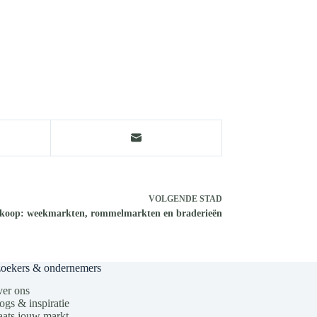
VOLGENDE
STAD
koop: weekmarkten, rommelmarkten en braderieën
zoekers & ondernemers
er ons
ogs & inspiratie
aats jouw markt