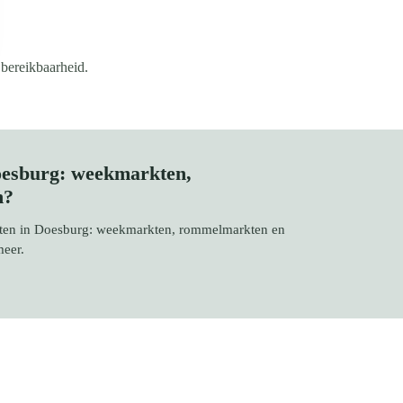
 bereikbaarheid.
oesburg: weekmarkten,
n?
rkten in Doesburg: weekmarkten, rommelmarkten en
meer.