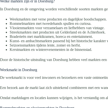
Welke markten zijn er in Doesburg?
In Doesburg en de omgeving worden verschillende soorten markten ge
Weekmarkten met verse producten en dagelijkse boodschappen.
Rommelmarkten met tweedehands spullen en curiosa.
Vlooienmarkten voor verzamelaars en liefhebbers van vintage.
Streekmarkten met producten uit Gelderland en de Achterhoek.
Braderieën met marktkramen, horeca en entertainment.
Kunst- en ambachtsmarkten passend bij het historische karakter v
Seizoensmarkten tijdens lente, zomer en herfst.
Kerstmarkten en winterevenementen in de binnenstad.
Door de historische uitstraling van Doesburg hebben veel markten een e
Weekmarkt in Doesburg
De weekmarkt is voor veel inwoners en bezoekers een vaste ontmoetings
Een bezoek aan de markt laat zich uitstekend combineren met een wan
Omdat marktdagen en locaties kunnen wijzigen, is het verstandig om alti
Rommelmarkten en vlooienmarkten in Doesburg