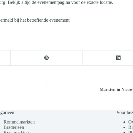
g. Bekijk altijd de evenementpagina voor de exacte locatie.
vermeld bij het betreffende evenement.
Markten in Nieuw
gorieën
Voor be
Rommelmarkten
Ov
Braderieën
Bl
Kerstmarkten
Pl