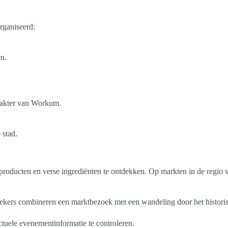
rganiseerd:
n.
arakter van Workum.
 stad.
oducten en verse ingrediënten te ontdekken. Op markten in de regio vin
oekers combineren een marktbezoek met een wandeling door het histor
tuele evenementinformatie te controleren.