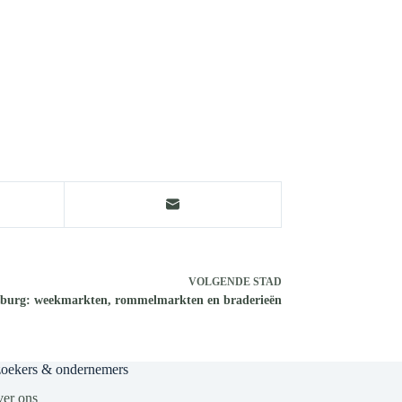
VOLGENDE
STAD
sburg: weekmarkten, rommelmarkten en braderieën
zoekers & ondernemers
er ons