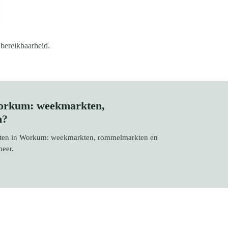
 bereikbaarheid.
Workum: weekmarkten,
n?
rkten in Workum: weekmarkten, rommelmarkten en
meer.