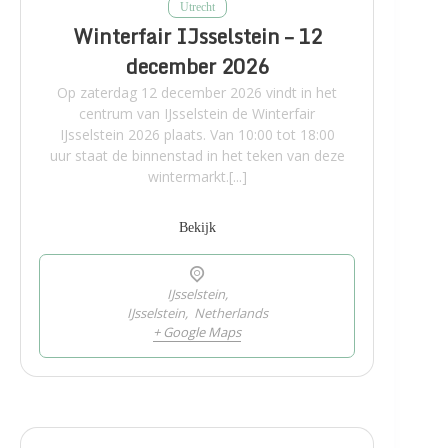
Utrecht
Winterfair IJsselstein – 12
december 2026
Op zaterdag 12 december 2026 vindt in het
centrum van IJsselstein de Winterfair
IJsselstein 2026 plaats. Van 10:00 tot 18:00
uur staat de binnenstad in het teken van deze
wintermarkt.[...]
Bekijk
IJsselstein,
IJsselstein
,
Netherlands
+ Google Maps