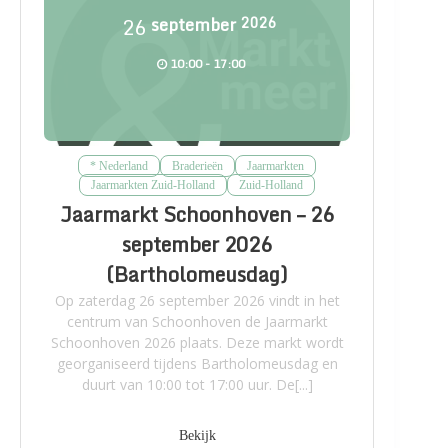
26
september
2026
10:00 - 17:00
* Nederland
Braderieën
Jaarmarkten
Jaarmarkten Zuid-Holland
Zuid-Holland
Jaarmarkt Schoonhoven – 26
september 2026
(Bartholomeusdag)
Op zaterdag 26 september 2026 vindt in het
centrum van Schoonhoven de Jaarmarkt
Schoonhoven 2026 plaats. Deze markt wordt
georganiseerd tijdens Bartholomeusdag en
duurt van 10:00 tot 17:00 uur. De[...]
Bekijk