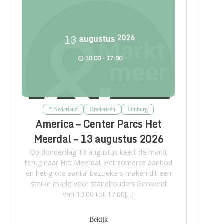
13
augustus
2026
10:00 - 17:00
* Nederland
Braderieën
Limburg
America – Center Parcs Het
Meerdal – 13 augustus 2026
Op donderdag 13 augustus keert de markt
terug naar Het Meerdal. Het zomerse aanbod
en het grote aantal bezoekers maken dit een
sterke markt voor standhouders.Geopend
van 10.00 tot 17.00[...]
Bekijk