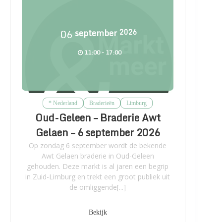
06
september
2026
11:00 - 17:00
* Nederland
Braderieën
Limburg
Oud-Geleen – Braderie Awt
Gelaen – 6 september 2026
Op zondag 6 september wordt de bekende
Awt Gelaen braderie in Oud-Geleen
gehouden. Deze markt is al jaren een begrip
in Zuid-Limburg en trekt een groot publiek uit
de omliggende[...]
Bekijk