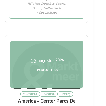
RCN Het Grote Bos, Doorn,
Doorn
,
Netherlands
+ Google Maps
12
augustus
2026
10:00 - 17:00
* Nederland
Braderieën
Limburg
America – Center Parcs De