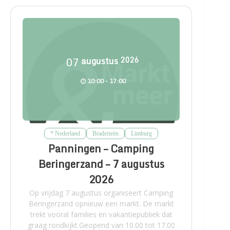
07
augustus
2026
10:00 - 17:00
* Nederland
Braderieën
Limburg
Panningen – Camping
Beringerzand – 7 augustus
2026
Op vrijdag 7 augustus organiseert Camping
Beringerzand opnieuw een markt. De markt
trekt vooral families en vakantiepubliek dat
graag rondkijkt.Geopend van 10.00 tot 17.00