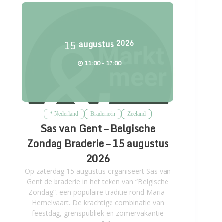
15
augustus
2026
11:00 - 17:00
* Nederland
Braderieën
Zeeland
Sas van Gent – Belgische
Zondag Braderie – 15 augustus
2026
Op zaterdag 15 augustus organiseert Sas van
Gent de braderie in het teken van “Belgische
Zondag”, een populaire traditie rond Maria-
Hemelvaart. De krachtige combinatie van
feestdag, grenspubliek en zomervakantie