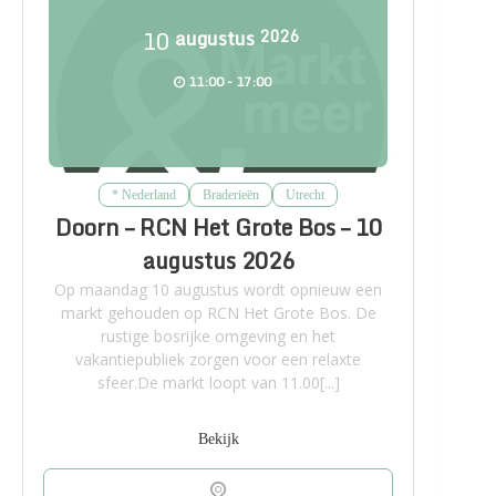
10
augustus
2026
11:00 - 17:00
* Nederland
Braderieën
Utrecht
Doorn – RCN Het Grote Bos – 10
augustus 2026
Op maandag 10 augustus wordt opnieuw een
markt gehouden op RCN Het Grote Bos. De
rustige bosrijke omgeving en het
vakantiepubliek zorgen voor een relaxte
sfeer.De markt loopt van 11.00[...]
Bekijk