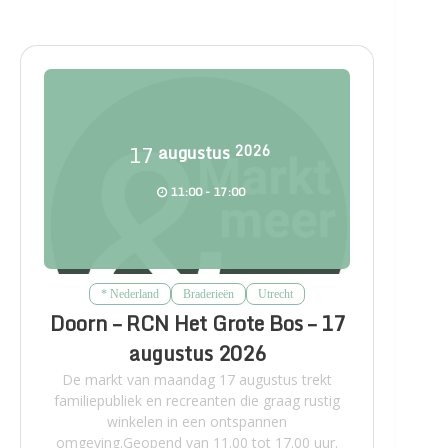
17
augustus
2026
11:00 - 17:00
* Nederland
Braderieën
Utrecht
Doorn – RCN Het Grote Bos – 17
augustus 2026
De markt van maandag 17 augustus trekt
familiepubliek en recreanten die graag rustig
winkelen in een ontspannen
omgeving.Geopend van 11.00 tot 17.00 uur.