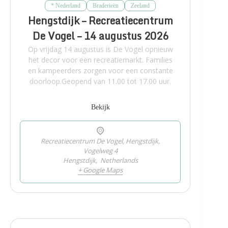
* Nederland
Braderieën
Zeeland
Hengstdijk – Recreatiecentrum
De Vogel – 14 augustus 2026
Op vrijdag 14 augustus is De Vogel opnieuw
het decor voor een recreatiemarkt. Families
en kampeerders zorgen voor een constante
doorloop.Geopend van 11.00 tot 17.00 uur.
Bekijk
Recreatiecentrum De Vogel, Hengstdijk,
Vogelweg 4
Hengstdijk
,
Netherlands
+ Google Maps