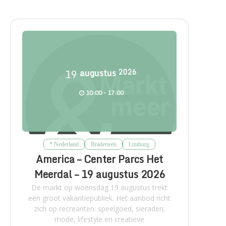
19
augustus
2026
10:00 - 17:00
* Nederland
Braderieën
Limburg
America – Center Parcs Het
Meerdal – 19 augustus 2026
De markt op woensdag 19 augustus trekt
een groot vakantiepubliek. Het aanbod richt
zich op recreanten: speelgoed, sieraden,
mode, lifestyle en creatieve