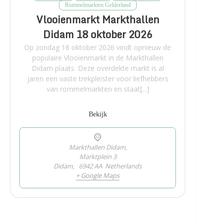
Rommelmarkten Gelderland
Vlooienmarkt Markthallen
Didam 18 oktober 2026
Op zondag 18 oktober 2026 vindt opnieuw de
populaire Vlooienmarkt in de Markthallen
Didam plaats. Deze overdekte markt is al
jaren een vaste trekpleister voor liefhebbers
van rommelmarkten en staat[...]
Bekijk
Markthallen Didam,
Marktplein 3
Didam
,
6942 AA
Netherlands
+ Google Maps