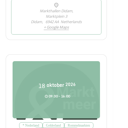
Markthallen Didam,
Marktplein 3
Didam
,
6942 AA
Netherlands
+ Google Maps
18
oktober
2026
09:30 - 16:00
* Nederland
Gelderland
Rommelmarkten