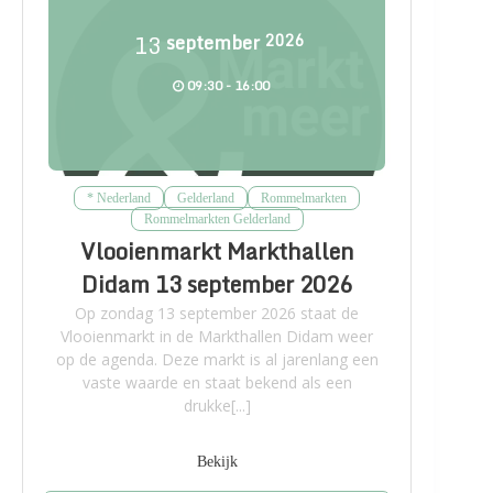
13
september
2026
09:30 - 16:00
* Nederland
Gelderland
Rommelmarkten
Rommelmarkten Gelderland
Vlooienmarkt Markthallen
Didam 13 september 2026
Op zondag 13 september 2026 staat de
Vlooienmarkt in de Markthallen Didam weer
op de agenda. Deze markt is al jarenlang een
vaste waarde en staat bekend als een
drukke[...]
Bekijk