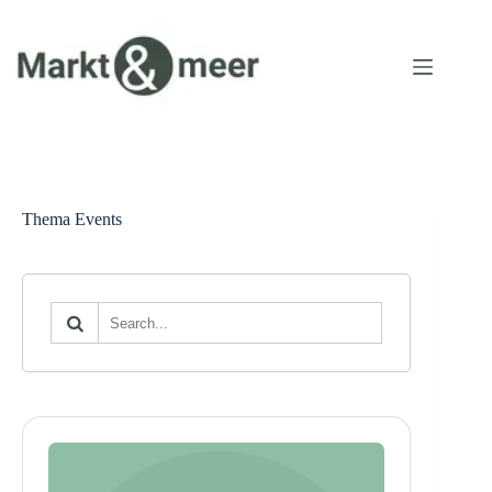
Ga
naar
de
inhoud
Thema Events