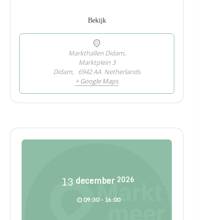
Bekijk
Markthallen Didam,
Marktplein 3
Didam
,
6942 AA
Netherlands
+ Google Maps
13
december
2026
09:30 - 16:00