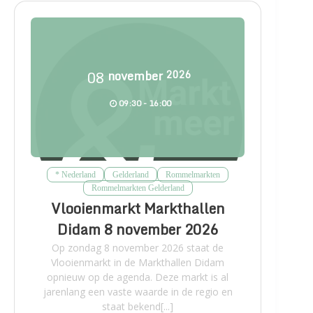
08
november
2026
09:30 - 16:00
* Nederland
Gelderland
Rommelmarkten
Rommelmarkten Gelderland
Vlooienmarkt Markthallen
Didam 8 november 2026
Op zondag 8 november 2026 staat de
Vlooienmarkt in de Markthallen Didam
opnieuw op de agenda. Deze markt is al
jarenlang een vaste waarde in de regio en
staat bekend[...]