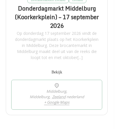
Brocantemarkten Zeeland
Zeeland
Donderdagmarkt Middelburg
(Koorkerkplein) – 17 september
2026
Op donderdag 17 september 2026 vindt de
donderdagmarkt plaats op het Koorkerkplein
in Middelburg. Deze brocantemarkt in
Middelburg maakt deel uit van de reeks die
loopt tot en met oktober[...]
Bekijk
Middelburg,
Middelburg
,
Zeeland
nederland
+ Google Maps