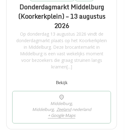
Donderdagmarkt Middelburg
(Koorkerkplein) – 13 augustus
2026
Op donderdag 13 augustus 2026 vindt de
donderdagmarkt plaats op het Koorkerkplein
in Middelburg. Deze brocantemarkt in
Middelburg is een vast wekelijks moment
voor bezoekers die graag struinen langs
kramen[...]
Bekijk
Middelburg,
Middelburg
,
Zeeland
nederland
+ Google Maps