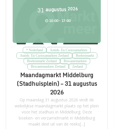
31
augustus
2026
10:00 - 17:00
* Nederland
Antiek- En Curiosamarkten
Antiek- En Curiosamarkten Zeeland
Boekenmarkt
Boekenmarkt Zeeland
Brocantemarkten
Brocantemarkten Zeeland
Zeeland
Maandagmarkt Middelburg
(Stadhuisplein) – 31 augustus
2026
Op maandag 31 augustus 2026 vindt de
wekelijkse maandagmarkt plaats op het plein
voor het stadhuis in Middelburg. Deze
boeken- en verzamelmarkt in Middelburg
maakt deel uit van de reeks[...]