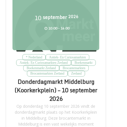
10
september
2026
10:00 - 16:00
* Nederland
Antiek- En Curiosamarkten
Antiek- En Curiosamarkten Zeeland
Boekenmarkt
Boekenmarkt Zeeland
Brocantemarkten
Brocantemarkten Zeeland
Zeeland
Donderdagmarkt Middelburg
(Koorkerkplein) – 10 september
2026
Op donderdag 10 september 2026 vindt de
donderdagmarkt plaats op het Koorkerkplein
in Middelburg. Deze brocantemarkt in
Middelburg is een vast wekelijks moment