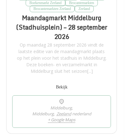
Boekenmarkt Zeeland
Brocantemarkten
Brocantemarkten Zeeland
Zeeland
Maandagmarkt Middelburg
(Stadhuisplein) – 28 september
2026
Op maandag 28 september 2026 vindt de
laatste editie van de maandagmarkt plaats
op het plein voor het stadhuis in Middelburg.
Deze boeken- en verzamelmarkt in
Middelburg sluit het seizoen[...]
Bekijk
Middelburg,
Middelburg
,
Zeeland
nederland
+ Google Maps