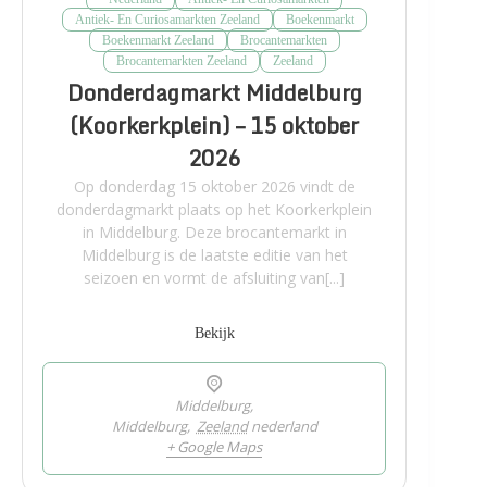
Antiek- En Curiosamarkten Zeeland
Boekenmarkt
Boekenmarkt Zeeland
Brocantemarkten
Brocantemarkten Zeeland
Zeeland
Donderdagmarkt Middelburg
(Koorkerkplein) – 15 oktober
2026
Op donderdag 15 oktober 2026 vindt de
donderdagmarkt plaats op het Koorkerkplein
in Middelburg. Deze brocantemarkt in
Middelburg is de laatste editie van het
seizoen en vormt de afsluiting van[...]
Bekijk
Middelburg,
Middelburg
,
Zeeland
nederland
+ Google Maps