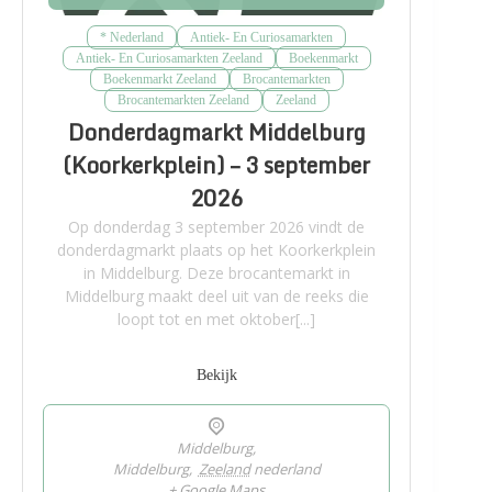
* Nederland
Antiek- En Curiosamarkten
Antiek- En Curiosamarkten Zeeland
Boekenmarkt
Boekenmarkt Zeeland
Brocantemarkten
Brocantemarkten Zeeland
Zeeland
Donderdagmarkt Middelburg
(Koorkerkplein) – 3 september
2026
Op donderdag 3 september 2026 vindt de
donderdagmarkt plaats op het Koorkerkplein
in Middelburg. Deze brocantemarkt in
Middelburg maakt deel uit van de reeks die
loopt tot en met oktober[...]
Bekijk
Middelburg,
Middelburg
,
Zeeland
nederland
+ Google Maps