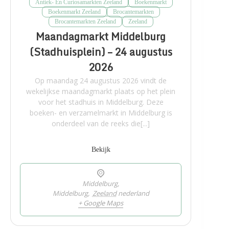
Antiek- En Curiosamarkten Zeeland
Boekenmarkt
Boekenmarkt Zeeland
Brocantemarkten
Brocantemarkten Zeeland
Zeeland
Maandagmarkt Middelburg
(Stadhuisplein) – 24 augustus
2026
Op maandag 24 augustus 2026 vindt de
wekelijkse maandagmarkt plaats op het plein
voor het stadhuis in Middelburg. Deze
boeken- en verzamelmarkt in Middelburg is
onderdeel van de reeks die[...]
Bekijk
Middelburg,
Middelburg
,
Zeeland
nederland
+ Google Maps