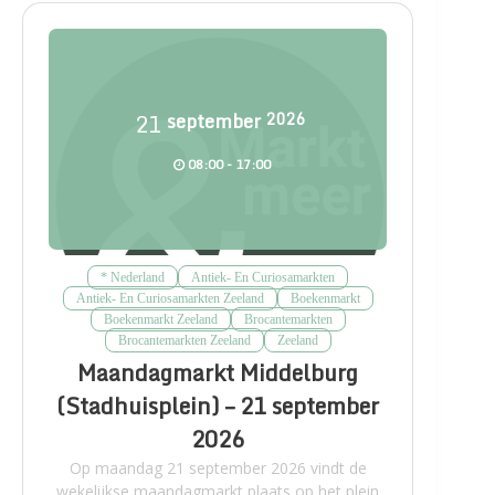
21
september
2026
08:00 - 17:00
* Nederland
Antiek- En Curiosamarkten
Antiek- En Curiosamarkten Zeeland
Boekenmarkt
Boekenmarkt Zeeland
Brocantemarkten
Brocantemarkten Zeeland
Zeeland
Maandagmarkt Middelburg
(Stadhuisplein) – 21 september
2026
Op maandag 21 september 2026 vindt de
wekelijkse maandagmarkt plaats op het plein