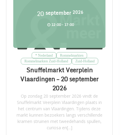
20
september
2026
12:00 - 17:00
* Nederland
Rommelmarkten
Rommelmarkten Zuid-Holland
Zuid-Holland
Snuffelmarkt Veerplein
Vlaardingen – 20 september
2026
Op zondag 20 september 2026 vindt de
Snuffelmarkt Veerplein Vlaardingen plaats in
het centrum van Vlaardingen. Tijdens deze
markt kunnen bezoekers langs verschillende
kramen struinen met tweedehands spullen,
curiosa en[...]