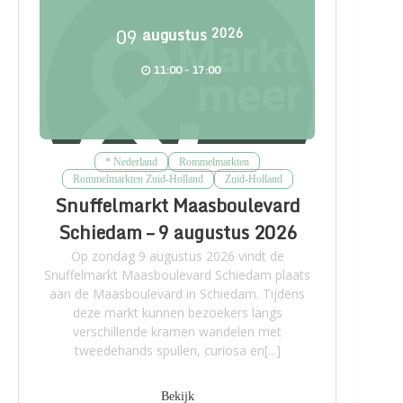
09
augustus
2026
11:00 - 17:00
* Nederland
Rommelmarkten
Rommelmarkten Zuid-Holland
Zuid-Holland
Snuffelmarkt Maasboulevard
Schiedam – 9 augustus 2026
Op zondag 9 augustus 2026 vindt de
Snuffelmarkt Maasboulevard Schiedam plaats
aan de Maasboulevard in Schiedam. Tijdens
deze markt kunnen bezoekers langs
verschillende kramen wandelen met
tweedehands spullen, curiosa en[...]
Bekijk