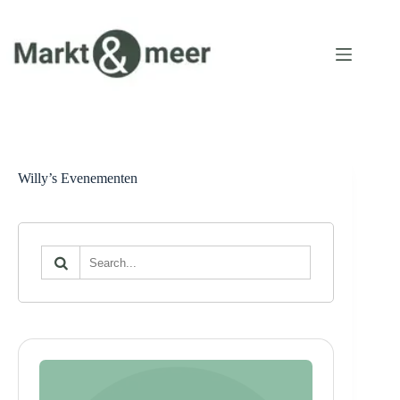
Ga
naar
de
inhoud
Willy’s Evenementen