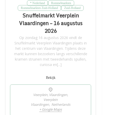
* Nederland
Rommelmarkten
Rommelmarkten Zuid-Holland
Zuid-Holland
Snuffelmarkt Veerplein
Vlaardingen – 16 augustus
2026
Op zondag 16 augustus 2026 vindt de
Snuffelmarkt Veerplein Vlaardingen plaats in
het centrum van Vlaardingen. Tijdens deze
markt kunnen bezoekers langs verschillende
kramen struinen met tweedehands spullen,
curiosa en[...]
Bekijk
Veerplein, Vlaardingen,
Veerplein
Vlaardingen
,
Netherlands
+ Google Maps