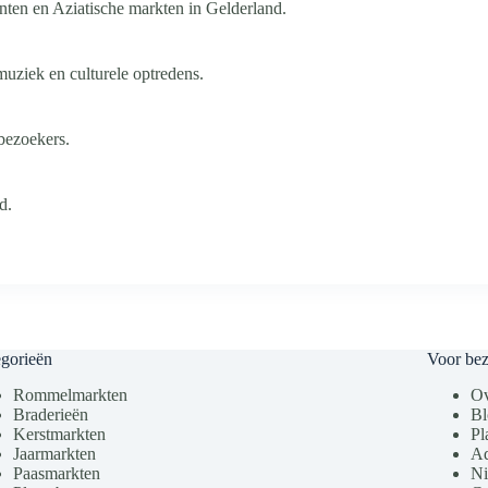
ten en Aziatische markten in Gelderland.
muziek en culturele optredens.
bezoekers.
d.
gorieën
Voor be
Rommelmarkten
Ov
Braderieën
Bl
Kerstmarkten
Pl
Jaarmarkten
Ad
Paasmarkten
Ni