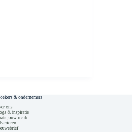
zoekers & ondernemers
er ons
ogs & inspiratie
aats jouw markt
verteren
euwsbrief