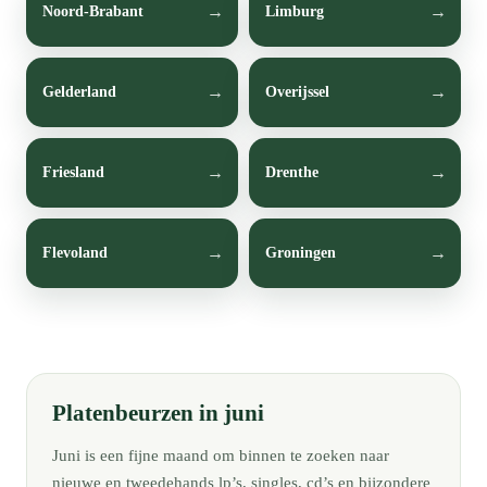
Noord-Brabant
Limburg
Gelderland
Overijssel
Friesland
Drenthe
Flevoland
Groningen
Platenbeurzen in juni
Juni is een fijne maand om binnen te zoeken naar
nieuwe en tweedehands lp’s, singles, cd’s en bijzondere