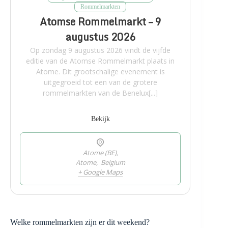
Rommelmarkten
Atomse Rommelmarkt – 9
augustus 2026
Op zondag 9 augustus 2026 vindt de vijfde
editie van de Atomse Rommelmarkt plaats in
Atome. Dit grootschalige evenement is
uitgegroeid tot een van de grotere
rommelmarkten van de Benelux[...]
Bekijk
Atome (BE),
Atome
,
Belgium
+ Google Maps
Welke rommelmarkten zijn er dit weekend?