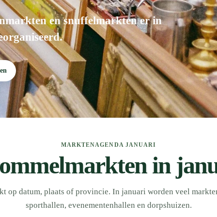
nmarkten en snuffelmarkten er in
eorganiseerd.
en
MARKTENAGENDA JANUARI
rommelmarkten in janu
 op datum, plaats of provincie. In januari worden veel markt
sporthallen, evenementenhallen en dorpshuizen.