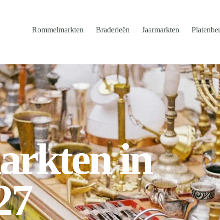
Rommelmarkten
Braderieën
Jaarmarkten
Platenbe
rkten in
27