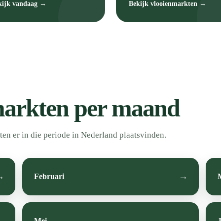
kijk vandaag →
Bekijk vlooienmarkten →
arkten per maand
n er in die periode in Nederland plaatsvinden.
Februari
Mei