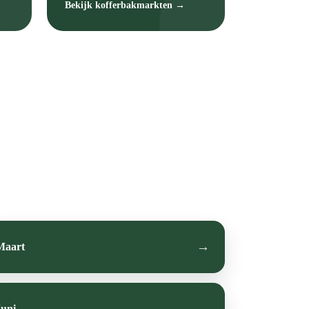
Bekijk kofferbakmarkten →
Maart
Juni