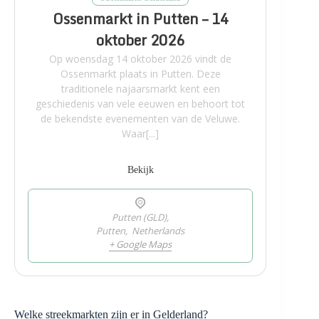
Ossenmarkt in Putten – 14
oktober 2026
Op woensdag 14 oktober 2026 vindt de
Ossenmarkt plaats in Putten. Deze
traditionele najaarsmarkt kent een
geschiedenis van vele eeuwen en behoort tot
de bekendste evenementen van de Veluwe.
Waar[...]
Bekijk
Putten (GLD),
Putten
,
Netherlands
+ Google Maps
Welke streekmarkten zijn er in Gelderland?