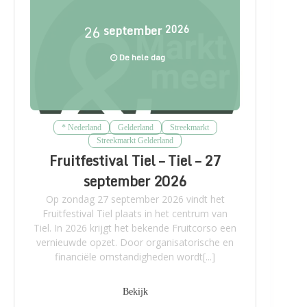
26
september
2026
De hele dag
* Nederland
Gelderland
Streekmarkt
Streekmarkt Gelderland
Fruitfestival Tiel – Tiel – 27
september 2026
Op zondag 27 september 2026 vindt het
Fruitfestival Tiel plaats in het centrum van
Tiel. In 2026 krijgt het bekende Fruitcorso een
vernieuwde opzet. Door organisatorische en
financiële omstandigheden wordt[...]
Bekijk