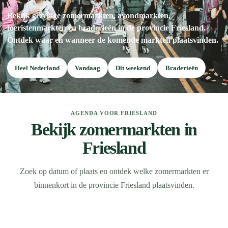
Bekijk gezellige zomermarkten, avondmarkten,
toeristenmarkten en braderieën in de provincie Friesland.
Ontdek waar en wanneer de komende markten plaatsvinden.
Heel Nederland
Vandaag
Dit weekend
Braderieën
AGENDA VOOR FRIESLAND
Bekijk zomermarkten in
Friesland
Zoek op datum of plaats en ontdek welke zomermarkten er
binnenkort in de provincie Friesland plaatsvinden.