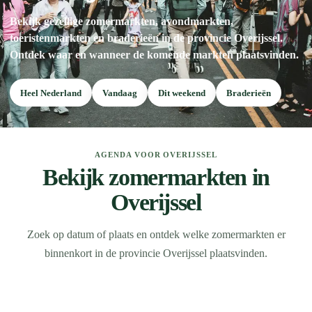
Bekijk gezellige zomermarkten, avondmarkten,
toeristenmarkten en braderieën in de provincie Overijssel.
Ontdek waar en wanneer de komende markten plaatsvinden.
Heel Nederland
Vandaag
Dit weekend
Braderieën
AGENDA VOOR OVERIJSSEL
Bekijk zomermarkten in
Overijssel
Zoek op datum of plaats en ontdek welke zomermarkten er
binnenkort in de provincie Overijssel plaatsvinden.