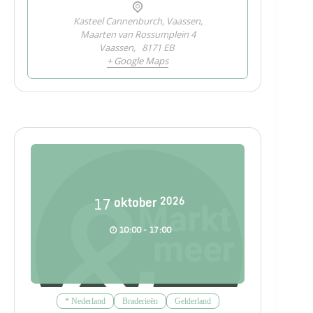
Kasteel Cannenburch, Vaassen,
Maarten van Rossumplein 4
Vaassen
,
8171 EB
+ Google Maps
17
oktober
2026
10:00 - 17:00
* Nederland
Braderieën
Gelderland