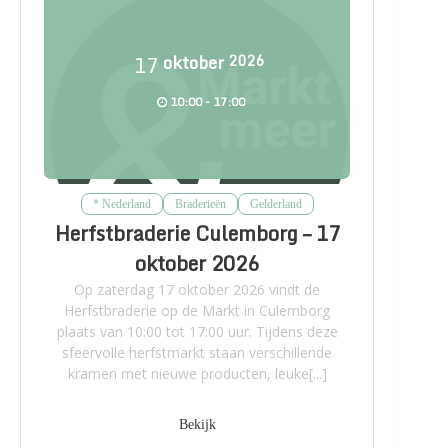
17
oktober
2026
10:00 - 17:00
* Nederland
Braderieën
Gelderland
Herfstbraderie Culemborg – 17
oktober 2026
Op zaterdag 17 oktober 2026 vindt de
Herfstbraderie op de Markt in Culemborg
plaats van 10:00 tot 17:00 uur. Tijdens deze
sfeervolle herfstmarkt staan verschillende
kramen met nieuwe producten, leuke[...]
Bekijk