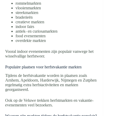
rommelmarkten
vlooienmarkten
streekmarkten
braderieën
creatieve markten
indoor fairs
antiek- en curiosamarkten
food evenementen
overdekte markten
Vooral indoor evenementen zijn populair vanwege het
wisselvallige herfstweer.
Populaire plaatsen voor herfstvakantie markten
Tijdens de herfstvakantie worden in plaatsen zoals
Arnhem, Apeldoorn, Harderwijk, Nijmegen en Zutphen
regelmatig extra herfstactiviteiten en markten
georganiseerd.
Ook op de Veluwe trekken herfstmarkten en vakantie-
evenementen veel bezoekers.
Waarom zijn markten tijdens de herfstvakantie populair?