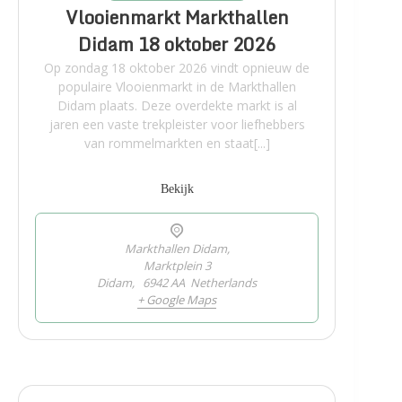
Vlooienmarkt Markthallen
Didam 18 oktober 2026
Op zondag 18 oktober 2026 vindt opnieuw de
populaire Vlooienmarkt in de Markthallen
Didam plaats. Deze overdekte markt is al
jaren een vaste trekpleister voor liefhebbers
van rommelmarkten en staat[...]
Bekijk
Markthallen Didam,
Marktplein 3
Didam
,
6942 AA
Netherlands
+ Google Maps