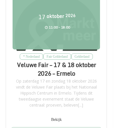
17
oktober
2026
11:00 - 18:00
* Nederland
Fair Gelderland
Gelderland
Veluwe Fair – 17 & 18 oktober
2026 – Ermelo
Op zaterdag 17 en zondag 18 oktober 2026
vindt de Veluwe Fair plaats bij het Nationaal
Hippisch Centrum in Ermelo. Tijdens dit
tweedaagse evenement staat de Veluwe
centraal: proeven, beleven[...]
Bekijk